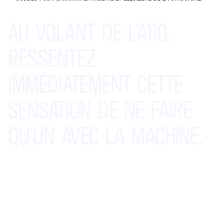
AU
VOLANT
DE
L’A110,
RESSENTEZ
IMMÉDIATEMENT
CETTE
SENSATION
DE
NE
FAIRE
QU’UN
AVEC
LA
MACHINE.