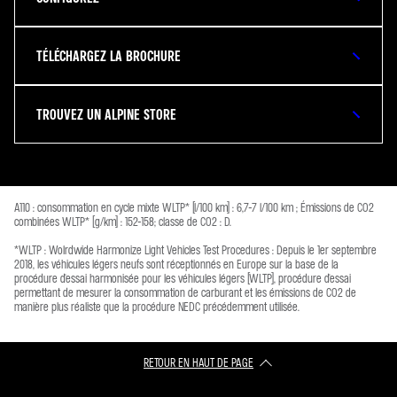
TÉLÉCHARGEZ LA BROCHURE
TROUVEZ UN ALPINE STORE
A110 : consommation en cycle mixte WLTP* (l/100 km) : 6,7-7 l/100 km ; Émissions de CO2
combinées WLTP* (g/km) : 152-158; classe de CO2 : D.
*WLTP : Wolrdwide Harmonize Light Vehicles Test Procedures : Depuis le 1er septembre
2018, les véhicules légers neufs sont réceptionnés en Europe sur la base de la
procédure d'essai harmonisée pour les véhicules légers (WLTP), procédure d'essai
permettant de mesurer la consommation de carburant et les émissions de CO2 de
manière plus réaliste que la procédure NEDC précédemment utilisée.
RETOUR EN HAUT DE PAGE