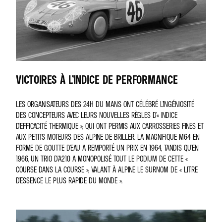
VICTOIRES À L’INDICE DE PERFORMANCE
LES ORGANISATEURS DES 24H DU MANS ONT CÉLÉBRÉ L’INGÉNIOSITÉ
DES CONCEPTEURS AVEC LEURS NOUVELLES RÈGLES D’« INDICE
D’EFFICACITÉ THERMIQUE », QUI ONT PERMIS AUX CARROSSERIES FINES ET
AUX PETITS MOTEURS DES ALPINE DE BRILLER. LA MAGNIFIQUE M64 EN
FORME DE GOUTTE D’EAU A REMPORTÉ UN PRIX EN 1964, TANDIS QU’EN
1966, UN TRIO D’A210 A MONOPOLISÉ TOUT LE PODIUM DE CETTE «
COURSE DANS LA COURSE », VALANT À ALPINE LE SURNOM DE « LITRE
D’ESSENCE LE PLUS RAPIDE DU MONDE ».