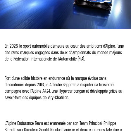
En 2026, le sport automobile demeure au cœur des ambitions d’Alpine, l’une
des rares marques engagées dans deux championnats du monde majeurs
de la Fédération Internationale de l’Automobile (FIA).
Fort d’une solide histoire en endurance où la marque évolue sans
discontinuer depuis 2013, le A fléché s’apprête à disputer sa troisième
campagne avec l’Alpine A424, une Hypercar conçue et développée grâce au
savoir-faire des équipes de Viry-Châtillon.
L’Alpine Endurance Team est emmenée par son Team Principal Philippe
Sinault, son Directeur Sportif Nicolas Lapierre et deux équipages talentueux.