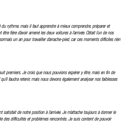
é du rythme, mais il faut apprendre à mieux comprendre, préparer et
tre fière d’avoir amené les deux voitures à l’arrivée. C’était l’un de nos
ormais un an pour travailler d’arrache-pied, car ces moments difficiles n’en
 premiers. Je crois que nous pouvions espérer y être, mais en fin de
tif qu’il faudra retenir, mais nous devons également analyser nos faiblesses
satisfait de notre position à l’arrivée. Je m’attache toujours à donner le
de des difficultés et problèmes rencontrés. Je suis content de pouvoir