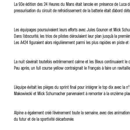
La 93e édition des 24 Heures du Mans était lancée en présence de Luca de
pressurisation du circuit de refroidissement de la batterie était d’abord dé
Les équipages poursuivaient leurs efforts avec Jules Gounon et Mick Schuma
Dans l’obscurité, les trios de pilotes déroulaient leur plan jusqu’à la prem
Les A424 figuraient alors régulièrement parmi les plus rapides en piste et 
La nuit s’avérait toutefois extrêmement calme et les Bleus continuaient le 
Peu après, un full course yellow contraignait le Français à faire un ravit
L’équipe évitait les pièges du sprint final pour intégrer le top dix avec la
Makowiecki et Mick Schumacher parvenaient à remonter à la onzième place 
Alpine a également créé l’événement toute la semaine, avec des animation
du futur et de la sportivité décarbonée.