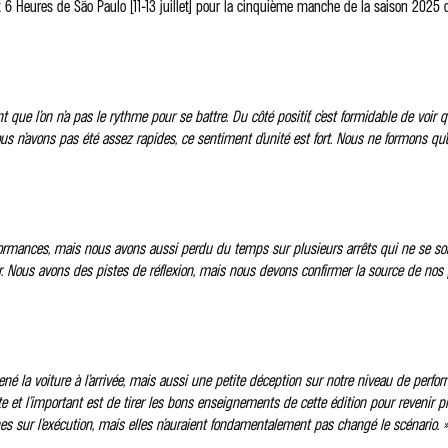
6 Heures de São Paulo (11-13 juillet) pour la cinquième manche de la saison 202
 que l’on n’a pas le rythme pour se battre. Du côté positif, c’est formidable de voir 
s n’avons pas été assez rapides, ce sentiment d’unité est fort. Nous ne formons qu
erformances, mais nous avons aussi perdu du temps sur plusieurs arrêts qui ne se 
r. Nous avons des pistes de réflexion, mais nous devons confirmer la source de nos pr
ené la voiture à l’arrivée, mais aussi une petite déception sur notre niveau de perfo
te et l’important est de tirer les bons enseignements de cette édition pour revenir plu
s sur l’exécution, mais elles n’auraient fondamentalement pas changé le scénario. »