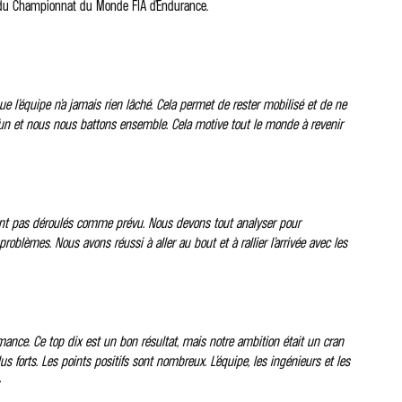
5 du Championnat du Monde FIA d’Endurance.
que l’équipe n’a jamais rien lâché. Cela permet de rester mobilisé et de ne
’un et nous nous battons ensemble. Cela motive tout le monde à revenir
sont pas déroulés comme prévu. Nous devons tout analyser pour
oblèmes. Nous avons réussi à aller au bout et à rallier l’arrivée avec les
rmance. Ce top dix est un bon résultat, mais notre ambition était un cran
s forts. Les points positifs sont nombreux. L’équipe, les ingénieurs et les