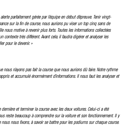
ne alerte parfaitement gérée par l’équipe en début d’épreuve. Tenir vingt-
mance sur la fin de course, nous aurions pu viser un top cinq sans de
lle nous motive à revenir plus forts. Toutes les informations collectées
contexte très différent. Avant cela, il faudra digérer et analyser les
er pour le devenir. »
e nous n’ayons pas fait la course que nous aurions dû faire. Notre rythme
 appris et accumulé énormément d’informations. Il nous faut les analyser et
 dernière et terminer la course avec les deux voitures. Celui-ci a été
nous reste beaucoup à comprendre sur la voiture et son fonctionnement. Il y
ue nous nous fixons, à savoir se battre pour les podiums sur chaque course.