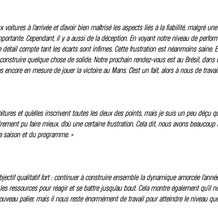
x voitures à l’arrivée et d’avoir bien maîtrisé les aspects liés à la fiabilité, malgré u
mportante. Cependant, il y a aussi de la déception. En voyant notre niveau de perfor
e détail compte tant les écarts sont infimes. Cette frustration est néanmoins saine. E
construire quelque chose de solide. Notre prochain rendez-vous est au Brésil, dans un 
ore en mesure de jouer la victoire au Mans. C’est un fait, alors à nous de travaill
ures et qu’elles inscrivent toutes les deux des points, mais je suis un peu déçu qu
rement pu faire mieux, d’où une certaine frustration. Cela dit, nous avons beaucoup
la saison et du programme. »
bjectif qualitatif fort : continuer à construire ensemble la dynamique amorcée l’année
 les ressources pour réagir et se battre jusqu’au bout. Cela montre également qu’il 
nouveau palier, mais il nous reste énormément de travail pour atteindre le niveau q