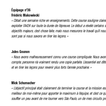
Équipage n°36
Frédéric Makowiecki
« C’était une semaine riche en enseignements. Cette course souligne clair
exploiter l’A424 sur toute la durée de l’épreuve. Le début a révélé certains s
objectifs majeurs, c’est chose faite, mais nous mesurons le travail qu’il n
sont pas si nous savons en tirer les leçons. »
Jules Gounon
« Nous avons malheureusement connu une course compliquée. Nous avons c
compte, personne n’a vraiment rendu une copie parfaite. L’essentiel est d’êtr
et en tirer les leçons pour revenir plus forts l’année prochaine. »
Mick Schumacher
« L’objectif principal était clairement de terminer la course et la mission 
meilleur de moi-même pour apporter le maximum à l’équipe, et c’est ce que j
souffler un peu avant de me tourner vers São Paulo, un de mes circuits pr