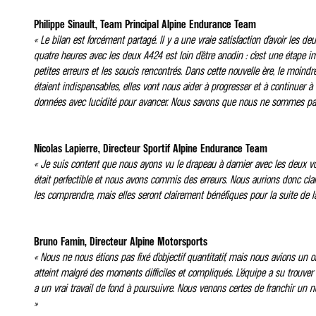
Philippe Sinault, Team Principal Alpine Endurance Team
« Le bilan est forcément partagé. Il y a une vraie satisfaction d’avoir les deu
quatre heures avec les deux A424 est loin d’être anodin : c’est une étape i
petites erreurs et les soucis rencontrés. Dans cette nouvelle ère, le moindr
étaient indispensables, elles vont nous aider à progresser et à continuer à 
données avec lucidité pour avancer. Nous savons que nous ne sommes pas enc
Nicolas Lapierre, Directeur Sportif Alpine Endurance Team
« Je suis content que nous ayons vu le drapeau à damier avec les deux voit
était perfectible et nous avons commis des erreurs. Nous aurions donc clai
les comprendre, mais elles seront clairement bénéfiques pour la suite de 
Bruno Famin, Directeur Alpine Motorsports
« Nous ne nous étions pas fixé d’objectif quantitatif, mais nous avions un o
atteint malgré des moments difficiles et compliqués. L’équipe a su trouver
a un vrai travail de fond à poursuivre. Nous venons certes de franchir un 
»