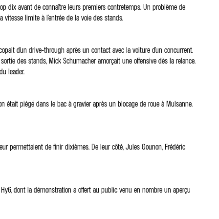
top dix avant de connaître leurs premiers contretemps. Un problème de
 vitesse limite à l’entrée de la voie des stands.
opait d’un drive-through après un contact avec la voiture d’un concurrent.
 la sortie des stands, Mick Schumacher amorçait une offensive dès la relance.
du leader.
non était piégé dans le bac à gravier après un blocage de roue à Mulsanne.
leur permettaient de finir dixièmes. De leur côté, Jules Gounon, Frédéric
 Hy6, dont la démonstration a offert au public venu en nombre un aperçu