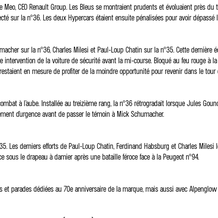
 Meo, CEO Renault Group. Les Bleus se montraient prudents et évoluaient près du 
tecté sur la n°36. Les deux Hypercars étaient ensuite pénalisées pour avoir dépassé la
cher sur la n°36, Charles Milesi et Paul-Loup Chatin sur la n°35. Cette dernière éc
ière intervention de la voiture de sécurité avant la mi-course. Bloqué au feu rouge à
restaient en mesure de profiter de la moindre opportunité pour revenir dans le tour 
combat à l’aube. Installée au treizième rang, la n°36 rétrogradait lorsque Jules Gou
aillement d’urgence avant de passer le témoin à Mick Schumacher.
 n°35. Les derniers efforts de Paul-Loup Chatin, Ferdinand Habsburg et Charles Milesi 
sous le drapeau à damier après une bataille féroce face à la Peugeot n°94.
s et parades dédiées au 70e anniversaire de la marque, mais aussi avec Alpenglow