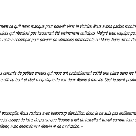
ement ce qu’il nous manque pour pouvoir viser la victoire. Nous avons parfois montr
ujets qui n’avaient pas forcément été pleinement anticipés. Malgré tout, l’équipe peut ê
ous reste à accomplir pour devenir de véritables prétendants au Mans. Nous avons dés
ommis de petites erreurs qui nous ont probablement coûté une place dans les huit
e allé au bout et c’est magnifique de voir deux Alpine à l’arrivée. C’est le point posi
est accomplie. Nous roulons avec beaucoup d’ambition, donc je ne suis pas entièrement 
’ai essayé de faire. Je pense que l’équipe a fait de l’excellent travail compte tenu 
éférés, avec énormément d’envie et de motivation. »