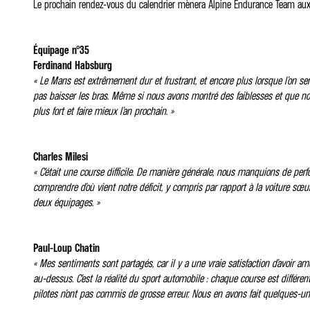
Le prochain rendez-vous du calendrier mènera Alpine Endurance Team aux 
Équipage n°35
Ferdinand Habsburg
« Le Mans est extrêmement dur et frustrant, et encore plus lorsque l’on sent
pas baisser les bras. Même si nous avons montré des faiblesses et que nou
plus fort et faire mieux l’an prochain. »
Charles Milesi
« C’était une course difficile. De manière générale, nous manquions de p
comprendre d’où vient notre déficit, y compris par rapport à la voiture sœu
deux équipages. »
Paul-Loup Chatin
« Mes sentiments sont partagés, car il y a une vraie satisfaction d’avoir am
au-dessus. C’est la réalité du sport automobile : chaque course est différen
pilotes n’ont pas commis de grosse erreur. Nous en avons fait quelques-une