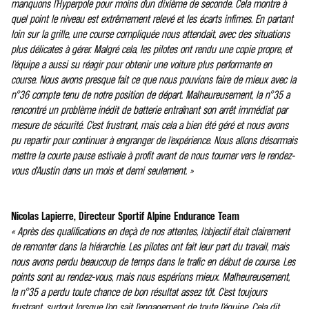
manquons l'Hyperpole pour moins d'un dixième de seconde. Cela montre à
quel point le niveau est extrêmement relevé et les écarts infimes. En partant
loin sur la grille, une course compliquée nous attendait, avec des situations
plus délicates à gérer. Malgré cela, les pilotes ont rendu une copie propre, et
l'équipe a aussi su réagir pour obtenir une voiture plus performante en
course. Nous avons presque fait ce que nous pouvions faire de mieux avec la
n°36 compte tenu de notre position de départ. Malheureusement, la n°35 a
rencontré un problème inédit de batterie entraînant son arrêt immédiat par
mesure de sécurité. C'est frustrant, mais cela a bien été géré et nous avons
pu repartir pour continuer à engranger de l'expérience. Nous allons désormais
mettre la courte pause estivale à profit avant de nous tourner vers le rendez-
vous d'Austin dans un mois et demi seulement. »
Nicolas Lapierre, Directeur Sportif Alpine Endurance Team
« Après des qualifications en deçà de nos attentes, l'objectif était clairement
de remonter dans la hiérarchie. Les pilotes ont fait leur part du travail, mais
nous avons perdu beaucoup de temps dans le trafic en début de course. Les
points sont au rendez-vous, mais nous espérions mieux. Malheureusement,
la n°35 a perdu toute chance de bon résultat assez tôt. C'est toujours
frustrant, surtout lorsque l'on sait l'engagement de toute l'équipe. Cela dit,