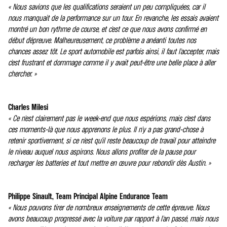
« Nous savions que les qualifications seraient un peu compliquées, car il
nous manquait de la performance sur un tour. En revanche, les essais avaient
montré un bon rythme de course, et c'est ce que nous avons confirmé en
début d'épreuve. Malheureusement, ce problème a anéanti toutes nos
chances assez tôt. Le sport automobile est parfois ainsi, il faut l'accepter, mais
c'est frustrant et dommage comme il y avait peut-être une belle place à aller
chercher. »
Charles Milesi
« Ce n'est clairement pas le week-end que nous espérions, mais c'est dans
ces moments-là que nous apprenons le plus. Il n'y a pas grand-chose à
retenir sportivement, si ce n'est qu'il reste beaucoup de travail pour atteindre
le niveau auquel nous aspirons. Nous allons profiter de la pause pour
recharger les batteries et tout mettre en œuvre pour rebondir dès Austin. »
Philippe Sinault, Team Principal Alpine Endurance Team
« Nous pouvons tirer de nombreux enseignements de cette épreuve. Nous
avons beaucoup progressé avec la voiture par rapport à l'an passé, mais nous