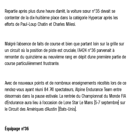
Repartie après plus d'une heure d'arrêt, la voiture sœur n°35 devait se
contenter de la dix-huitième place dans la catégorie Hypercar après les
efforts de Paul-Loup Chatin et Charles Milesi.
Malgré l'absence de faits de course et bien que partant loin sur la grille sur
un circuit où la position de piste est cruciale, l'A424 n°36 parvenait à
remonter du quinzième au neuvième rang en dépit d'une première partie de
course particulièrement frustrante.
Avec de nouveaux points et de nombreux enseignements récoltés lors de ce
rendez-vous ayant réuni 84 741 spectateurs, Alpine Endurance Team entre
désormais dans la pause estivale. La rentrée du Championnat du Monde FIA
d'Endurance aura lieu à l'occasion de Lone Star Le Mans (5-7 septembre) sur
le Circuit des Amériques d'Austin (États-Unis).
Équipage n°36