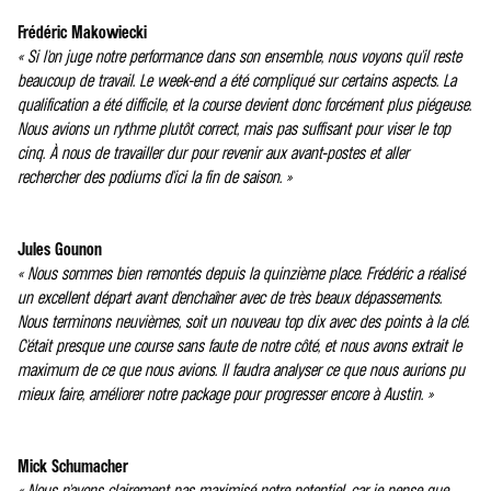
Frédéric Makowiecki
« Si l'on juge notre performance dans son ensemble, nous voyons qu'il reste
beaucoup de travail. Le week-end a été compliqué sur certains aspects. La
qualification a été difficile, et la course devient donc forcément plus piégeuse.
Nous avions un rythme plutôt correct, mais pas suffisant pour viser le top
cinq. À nous de travailler dur pour revenir aux avant-postes et aller
rechercher des podiums d'ici la fin de saison. »
Jules Gounon
« Nous sommes bien remontés depuis la quinzième place. Frédéric a réalisé
un excellent départ avant d'enchaîner avec de très beaux dépassements.
Nous terminons neuvièmes, soit un nouveau top dix avec des points à la clé.
C'était presque une course sans faute de notre côté, et nous avons extrait le
maximum de ce que nous avions. Il faudra analyser ce que nous aurions pu
mieux faire, améliorer notre package pour progresser encore à Austin. »
Mick Schumacher
« Nous n'avons clairement pas maximisé notre potentiel, car je pense que