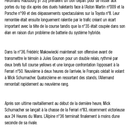
Ferdinand Habsburg (n°35) prenaient un bon départ pour se hisser aux
portes du top dix après des duels haletants face à l'Aston Martin n°009 et la
Porsche n°99 et des dépassements spectaculaires sur la Toyota n°8. Leur
remontée était ensuite longuement ralentie par le trafic créant un écart
important avec la tête de la course tandis que la n°35 était coupée dans son
élan en raison d'un problème de batterie du système hybride.
Dans la n°36, Frédéric Makowiecki maintenait son offensive avant de
transmettre le témoin à Jules Gounon pour un double relais, rythmé par
deux brefs full course yellows et une longue confrontation l'opposant à la
Ferrari n°50. Neuvième à deux heures de l'arrivée, le Français cédait le volant
à Mick Schumacher. Quatorzième en ressortant des stands, l'Allemand
remontait rapidement au neuvième rang.
Après son ultime ravitaillement au début de la dernière heure, Mick
Schumacher se lançait à la chasse de la Ferrari n°83, récemment victorieuse
aux 24 Heures du Mans. L'Alpine n°36 terminait finalement à moins d'une
seconde de sa rivale.