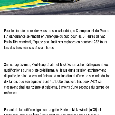
Pour le cinquième rendez-vous de son calendrier, le Championnat du Monde
FIA d'Endurance se rendait en Amérique du Sud pour les 6 Heures de São
Paulo. Dès vendredi, l'équipe peaufinait ses réglages en bouclant 282 tours
lors des trois séances d'essais libres.
Samedi après-midi, Paul-Loup Chatin et Mick Schumacher s'attaquaient aux
qualifications sur la piste brésilienne. À l'issue d'une session extrêmement
disputée, le pilote allemand finissait à moins d'un dixième de seconde du top
dix tandis que son équipier était 46/1000e plus loin. Les deux A424 se
classaient ainsi quinzième et seizième, à moins d'une seconde du temps de
référence.
Partant de la huitième ligne sur la grille, Frédéric Makowiecki (n°36) et