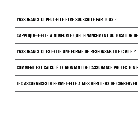
L’ASSURANCE DI PEUT-ELLE ÊTRE SOUSCRITE PAR TOUS ?
S’APPLIQUE-T-ELLE À N’IMPORTE QUEL FINANCEMENT OU LOCATION DE
Toute personne optant pour un financement est éligible aux garanties DI (déc
L’ASSURANCE DI EST-ELLE UNE FORME DE RESPONSABILITÉ CIVILE ?
Les assurances de financement peuvent s’intégrer aussi bien à vos mensuali
financement ou la location de votre Alpine. L’assurance Décès Invalidité co
COMMENT EST CALCULÉ LE MONTANT DE L’ASSURANCE PROTECTION 
Non, elle se rapporte à votre contrat de financement (crédit auto) ou de loc
LES ASSURANCES DI PERMET-ELLE À MES HÉRITIERS DE CONSERVER 
Le montant de l’assurance DI dépend de la somme que vous avez financée. Pl
L’assurance DI permet à vos héritiers de bénéficier du véhicule Alpine suit
restitution de la voiture en concession.