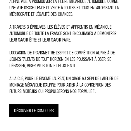
ALPINE VISE À PROMOUVOIR LA FILIÈRE MÉCANIQUE AUTOMOBILE COMME
UNE VOIE D’EXCELLENCE OUVERTE À TOUTES ET TOUS EN VALORISANT LA
MÉRITOCRATIE ET L’ÉGALITÉ DES CHANCES.
A TRAVERS 3 ÉPREUVES, LES ÉLÈVES ET APPRENTIS EN MÉCANIQUE
AUTOMOBILE DE TOUTE LA FRANCE SONT ENCOURAGÉS À DÉMONTRER
LEUR SAVOIR-ÊTRE ET LEUR SAVOIR-FAIRE.
L’OCCASION DE TRANSMETTRE L’ESPRIT DE COMPÉTITION ALPINE À DE
JEUNES TALENTS DE TOUT HORIZON EN LES POUSSANT À OSER, SE
DÉPASSER, VISER PLUS LOIN ET PLUS HAUT.
A LA CLÉ, POUR LE BINÔME LAURÉAT, UN STAGE AU SEIN DE L’ATELIER DE
MONTAGE MÉCANIQUE D’ALPINE POUR AIDER À LA CONCEPTION DES
FUTURS MOTEURS QUI PROPULSERONS NOS FORMULE 1®.
DÉCOUVRIR LE CONCOURS