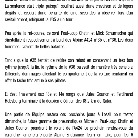
La sentence était triple, puisqu'il souffrait aussi d'une crevaison et de légers
dégâts et écopait d'une pénalité de cinq secondes à observer lors d'un
ravitaillement, reléguant la #35 à un tour.
Peu après la mi-course, ce sont Paul-Loup Chatin et Mick Schumacher qui
s'installaient respectivement à bord des Alpine A424 n°35 et n°36. Les deux
hommes livraient de belles batailles.
Tandis que la #35 tentait de refaire son retard en conservant un très bon
rythme jusqu’à la fin, le rythme de la #36 baissait de manière très sensible.
Différents dommages affectant le comportement de la voiture rendaient en
effet la tâche très ardue à ses pilotes.
Et c’est finalement aux 13e et 14e rangs que Jules Gounon et Ferdinand
Habsburg terminaient la deuxième édition des 1812 km du Qatar.
Une partie de l’équipe restera ces prochains jours à Losail pour tester,
dimanche, la future gamme de pneumatiques Michelin. Paul-Loup Chatin et
Jules Gounon prendront le volant de l’A424. Le prochain rendez-vous du
calendrier amènera ensuite Alpine Endurance Team en Italie, pour les 6