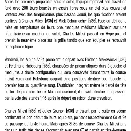
Après les premiers préparatifs sous le soleil, l’équipe reprenait son travail de
fond avec 208 tours bouclés en essais libres sous un ciel plus couvert et
venteux avec des températures plus basses. Jeudi, les qualifications étaient
confiées à Charles Milesi (#35) et Mick Schumacher (#36). Face au défi de la
mise en température de leurs pneumatiques médiums Michelin sur une
piste fraiche au coucher du soleil, Charles Milesi passait en Hyperpole et
prenait la neuvième place sur la grille, tandis que son équipier se retrouvait
en septième ligne.
Vendredi, les Alpine A424 prenaient le départ avec Frédéric Makowiecki (#36)
et Ferdinand Habsburg (#35), chaussées de pneumatiques durs à gauche et
médiums à droite, configuration qui sera conservée durant toute la course.
Incisif, Ferdinand Habsburg gagnait cinq positions d'entrée pour boucler le
premier tour au quatrième rang. L'Autrichien intégrait même le tiercé de tête
en fin de première heure. Malheureusement, il devait effectuer un passage
par la voie des stands 1h16 après le départ en raison d'une crevaison.
Charles Milesi (#35) et Jules Gounon (#36) entraient par la suite en scène,
confirmant le bon début de leurs équipiers, pointant respectivement 6e et 9e
au passage de la 4e heure. Mais après 3h36 de course, Charles Milesi pris
dans un trafic très dense, s'accrochait avec une GT et partait en tête-à-queue.