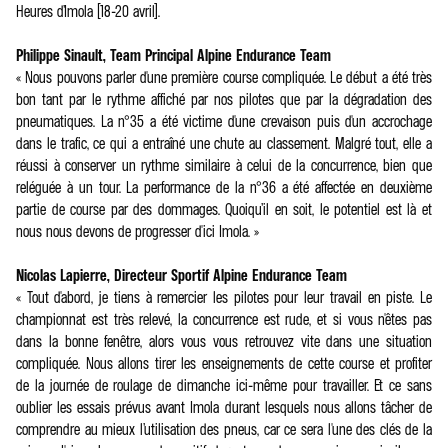
Heures d’Imola (18-20 avril).
Philippe Sinault, Team Principal Alpine Endurance Team
« Nous pouvons parler d'une première course compliquée. Le début a été très
bon tant par le rythme affiché par nos pilotes que par la dégradation des
pneumatiques. La n°35 a été victime d'une crevaison puis d'un accrochage
dans le trafic, ce qui a entraîné une chute au classement. Malgré tout, elle a
réussi à conserver un rythme similaire à celui de la concurrence, bien que
reléguée à un tour. La performance de la n°36 a été affectée en deuxième
partie de course par des dommages. Quoiqu’il en soit, le potentiel est là et
nous nous devons de progresser d'ici Imola. »
Nicolas Lapierre, Directeur Sportif Alpine Endurance Team
« Tout d'abord, je tiens à remercier les pilotes pour leur travail en piste. Le
championnat est très relevé, la concurrence est rude, et si vous n'êtes pas
dans la bonne fenêtre, alors vous vous retrouvez vite dans une situation
compliquée. Nous allons tirer les enseignements de cette course et profiter
de la journée de roulage de dimanche ici-même pour travailler. Et ce sans
oublier les essais prévus avant Imola durant lesquels nous allons tâcher de
comprendre au mieux l’utilisation des pneus, car ce sera l'une des clés de la