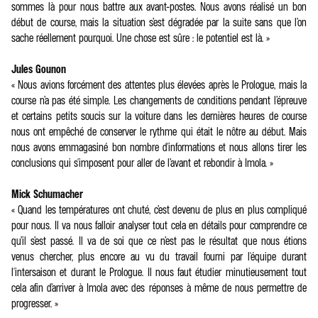
sommes là pour nous battre aux avant-postes. Nous avons réalisé un bon
début de course, mais la situation s’est dégradée par la suite sans que l’on
sache réellement pourquoi. Une chose est sûre : le potentiel est là. »
Jules Gounon
« Nous avions forcément des attentes plus élevées après le Prologue, mais la
course n’a pas été simple. Les changements de conditions pendant l’épreuve
et certains petits soucis sur la voiture dans les dernières heures de course
nous ont empêché de conserver le rythme qui était le nôtre au début. Mais
nous avons emmagasiné bon nombre d'informations et nous allons tirer les
conclusions qui s'imposent pour aller de l’avant et rebondir à Imola. »
Mick Schumacher
« Quand les températures ont chuté, c’est devenu de plus en plus compliqué
pour nous. Il va nous falloir analyser tout cela en détails pour comprendre ce
qu’il s’est passé. Il va de soi que ce n’est pas le résultat que nous étions
venus chercher, plus encore au vu du travail fourni par l'équipe durant
l'intersaison et durant le Prologue. Il nous faut étudier minutieusement tout
cela afin d’arriver à Imola avec des réponses à même de nous permettre de
progresser. »