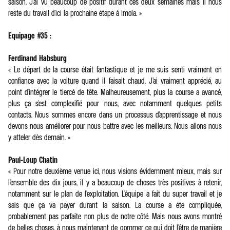
saison. J'ai vu beaucoup de positif durant ces deux semaines mais il nous
reste du travail d’ici la prochaine étape à Imola. »
Equipage #35 :
Ferdinand Habsburg
« Le départ de la course était fantastique et je me suis senti vraiment en
confiance avec la voiture quand il faisait chaud. J’ai vraiment apprécié, au
point d'intégrer le tiercé de tête. Malheureusement, plus la course a avancé,
plus ça s'est complexifié pour nous, avec notamment quelques petits
contacts. Nous sommes encore dans un processus d’apprentissage et nous
devons nous améliorer pour nous battre avec les meilleurs. Nous allons nous
y atteler dès demain. »
Paul-Loup Chatin
« Pour notre deuxième venue ici, nous visions évidemment mieux, mais sur
l'ensemble des dix jours, il y a beaucoup de choses très positives à retenir,
notamment sur le plan de l'exploitation. L'équipe a fait du super travail et je
sais que ça va payer durant la saison. La course a été compliquée,
probablement pas parfaite non plus de notre côté. Mais nous avons montré
de belles choses, à nous maintenant de gommer ce qui doit l'être de manière